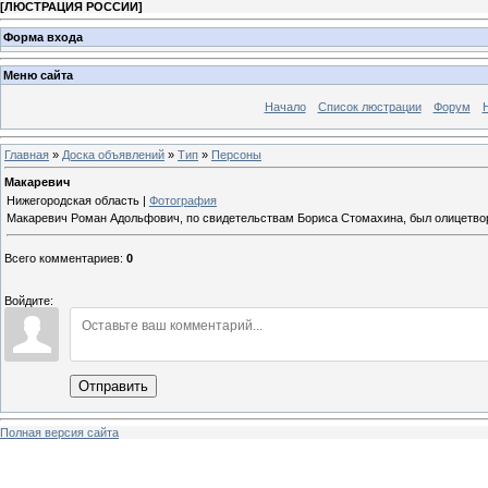
[
ЛЮСТРАЦИЯ РОССИИ
]
Форма входа
Меню сайта
Начало
Список люстрации
Форум
Главная
»
Доска объявлений
»
Тип
»
Персоны
Макаревич
Нижегородская область |
Фотография
Макаревич Роман Адольфович, по свидетельствам Бориса Стомахина, был олицетво
Всего комментариев
:
0
Войдите:
Отправить
Полная версия сайта