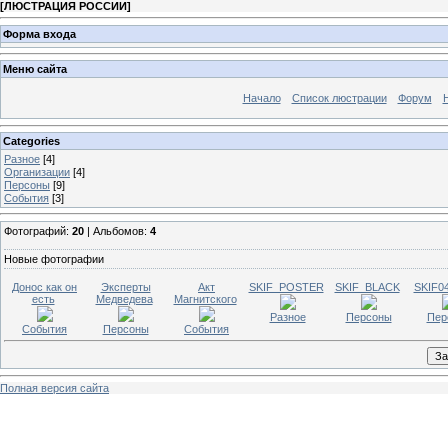
[
ЛЮСТРАЦИЯ РОССИИ
]
Форма входа
Меню сайта
Начало
Список люстрации
Форум
Categories
Разное
[4]
Организации
[4]
Персоны
[9]
События
[3]
Фотографий:
20
| Альбомов:
4
Новые фотографии
Донос как он
Эксперты
Акт
SKIF_POSTER
SKIF_BLACK
SKIF0
есть
Медведева
Магнитского
Разное
Персоны
Пер
События
Персоны
События
Полная версия сайта